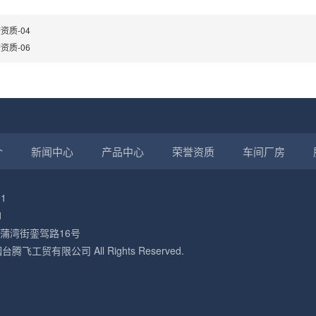
资质-04
资质-06
介
新闻中心
产品中心
荣誉资质
车间厂房
1
1
蒲湾街銮驾路16号
2 烟台腾飞工贸有限公司 All Rights Reserved.