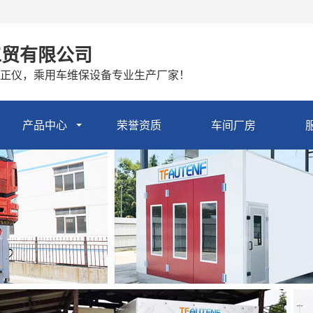
工贸有限公司
正仪，乘用车维保设备专业生产厂家！
产品中心
荣誉资质
车间厂房