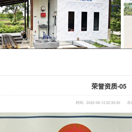
荣誉资质-05
时间：2022-06-13 22:35:30
点