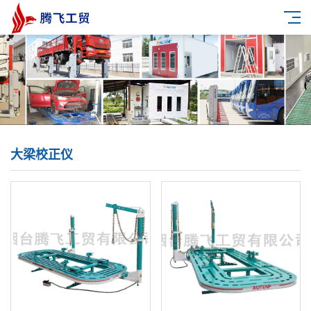
大梁校正仪