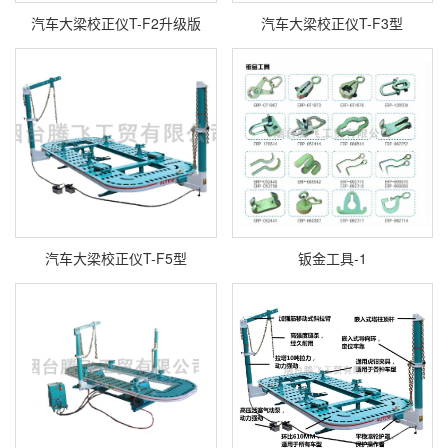
汽车大梁校正仪T-F2升级版
汽车大梁校正仪T-F3型
汽车大梁校正仪T-F5型
钣金工具-1