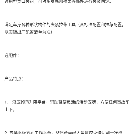
通用型宽口夹钳，可对车身底部横梁等部件进行夹紧固定。
满足车身各种形状构件的夹紧拉伸工具（含标准配置和推荐配置，
以实际出厂配置清单为准）
选配件：
产品特点：
1． 液压倾斜升降平台，辅助轻便灵活的活动支腿，方便任何事故车
上下。
2. 五排平板方孔工作平台，整体台面经大型数控火焰切割一次成