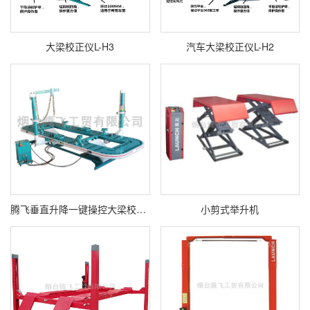
大梁校正仪L-H3
汽车大梁校正仪L-H2
腾飞垂直升降一键操控大梁校正仪
小剪式举升机