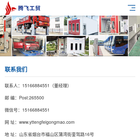
联系我们
联系人：15166884551（董经理）
邮 编：Post:265500
微信号：15166884551
网 址：www.yttengfeigongmao.com
地 址：山东省烟台市福山区蒲湾街銮驾路16号