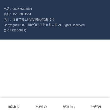
电话：0535-6328591
手机：15166884551
地址：烟台市福山区蒲湾街銮驾路16号
Copyright © 2022 烟台腾飞工贸有限公司 All Rights Reserved.
鲁ICP1235688号
网站首页
产品中心
新闻中心
电话咨询