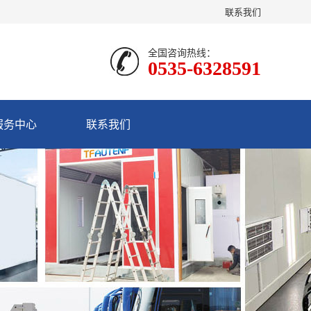
联系我们
全国咨询热线：
0535-6328591
服务中心
联系我们