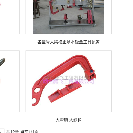
各型号大梁校正基本钣金工具配置
大弯钩 大纲钩
共12条 当前1/1页
页