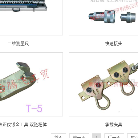
二维测量尺
快速接头
校正仪钣金工具 双链粑体
承载夹具
首页
前一页
1
后一页
尾