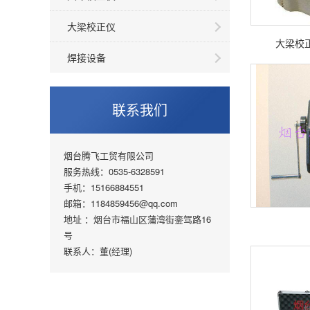
大梁校正仪
大梁校
焊接设备
联系我们
烟台腾飞工贸有限公司
服务热线：0535-6328591
手机：15166884551
邮箱：1184859456@qq.com
地址 ：烟台市福山区蒲湾街銮驾路16
号
联系人：董(经理)