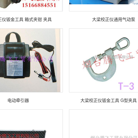
正仪钣金工具 箱式夹钳 夹具
大梁校正仪通用气动泵
电动牵引器
大梁校正仪钣金工具 G型夹具