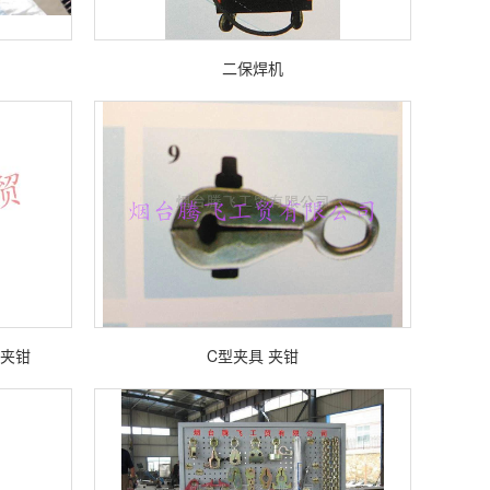
二保焊机
 夹钳
C型夹具 夹钳