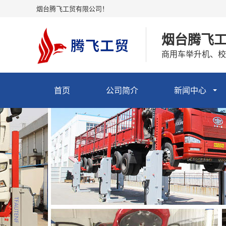
烟台腾飞工贸有限公司！
烟台腾飞
商用车举升机、校
首页
公司简介
新闻中心