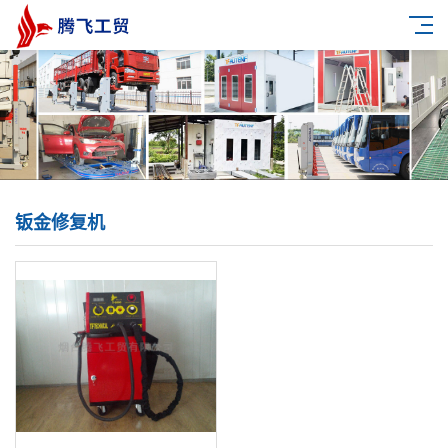
钣金修复机