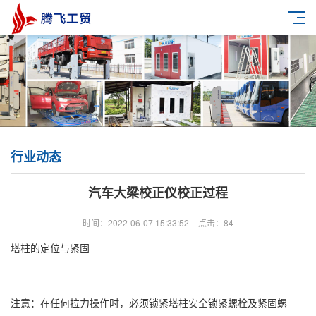
行业动态
汽车大梁校正仪校正过程
时间：2022-06-07 15:33:52
点击：84
塔柱的定位与紧固
注意：在任何拉力操作时，必须锁紧塔柱安全锁紧螺栓及紧固螺