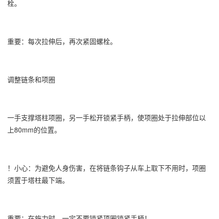
栓。
重要：每次拉伸后，再次紧固螺栓。
调整链条和项圈
一手支撑塔柱项圈，另一手松开锁紧手柄，使项圈处于拉伸部位以
上80mm的位置。
！小心：为避免人身伤害，在将链条钩子从车上取下不用时，项圈
须置于塔柱最下端。
重要：在施力时，一定不要锁紧项圈锁紧手柄！